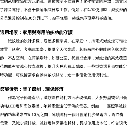
電網或物理隔離方式消滅。這種機制不僅避免了化學物質的釋放，還實現
了靜音運行，不會干擾睡眠或日常工作。例如，在臥室使用時，滅蚊燈的
分貝通常控制在30分貝以下，幾乎無聲，確保您享受寧靜的夜晚。
適用場景：家用與商用的多功能守護
滅蚊燈的設計多樣，適應多種環境。在家庭中，插電式滅蚊燈可輕松
放置于臥室、客廳或陽臺，提供全天候防護。其時尚的外觀能融入家居裝
飾，不占空間。在商業場所，如辦公室、餐廳或倉庫，滅蚊燈的高效覆蓋
范圍能有效減少蚊蟲滋擾，提升客戶和員工體驗。一些型號還具備智能定
時功能，可根據需求自動開啟或關閉，進一步優化使用便利性。
節能優勢：電子節能，環保經濟
作為電子節能產品，滅蚊燈在能耗方面表現優異。大多數型號采用低
功耗LED燈和高效電機，年耗電量遠低于傳統電器。例如，一臺標準滅蚊
燈的功率通常在5-10瓦之間，連續運行一個月僅消耗少量電力，既節省
電費，又減少碳排放。滅蚊燈無需更換耗材，長期使用成本低，符合現代