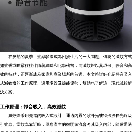
在炎熱的夏季，蚊蟲騷擾成為困擾生活的一大問題。傳統的滅蚊方式
如蚊香或噴霧往往伴隨著異味和化學殘留，而滅蚊燈以其環保、靜音和高
效的特點，正逐漸成為家庭和商業場所的首選。本文將詳細介紹靜音吸入
式滅蚊燈的工作原理、適用場景及節能優勢，幫助您了解這一現代滅蚊解
決方案。
工作原理：靜音吸入，高效滅蚊
滅蚊燈采用先進的吸入式設計，通過內置的紫外光或特殊波長光線吸
引蚊蟲。當蚊蟲靠近時，風扇產生的微弱氣流會將其吸入內部，隨后通過