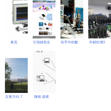
探秘山東電
業遷移背后
全球 新中
品設計流程
子自控自熟
的挑戰與電
國成立70年
與電子廠流
涼皮機搟面
子產品制造
來長沙商務
水線解析
皮多用機
業的變局
與開放型經
濟的節能電
子篇章
泰克
引領綠色生
你手中的數
年銷狂增3
MDO4000
活 電子節
據線，有可
倍，廣東代
示波器 跨
能產品網頁
能是這里生
工廠轉型C
界融合的典
設計效果圖
產的
端，如何打
范，榮膺
解析
造波蘭國民
2011年度
級節能品牌
優秀電子產
品獎
京東方81.7
陳根 蘋果
億元投資青
公司，為何