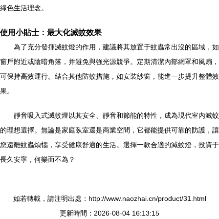
綠色生活理念。
使用小貼士：最大化滅蚊效果
為了充分發揮滅蚊燈的作用，建議將其放置于蚊蟲常出沒的區域，如
窗戶附近或陰暗角落，并避免與強光源競爭。定期清潔內部網罩和風扇，
可保持高效運行。結合其他防蚊措施，如安裝紗窗，能進一步提升整體效
果。
靜音吸入式滅蚊燈以其安全、靜音和節能的特性，成為現代室內滅蚊
的理想選擇。無論是家庭臥室還是商業空間，它都能提供可靠的防護，讓
您遠離蚊蟲煩惱，享受健康舒適的生活。選擇一款合適的滅蚊燈，投資于
長久安寧，何樂而不為？
如若轉載，請注明出處：http://www.naozhai.cn/product/31.html
更新時間：2026-08-04 16:13:15