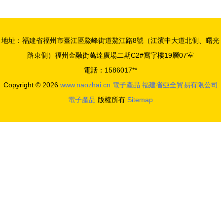
島，打造全
缺席元宇宙
球最大移動
的狂歡？
顯示模組單
地址：福建省福州市臺江區鰲峰街道鰲江路8號（江濱中大道北側、曙光
體工廠，引
路東側）福州金融街萬達廣場二期C2#寫字樓19層07室
領電子節能
電話：1586017**
產品新浪潮
Copyright © 2026
www.naozhai.cn
電子產品
福建省亞全貿易有限公司
電子產品
版權所有
Sitemap