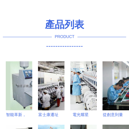
產品列表
PRODUCT
----------------
智能革新，
富士康遷址
電光耀星
從創意到量
節能高效
墨西哥 產
城，綠意通
產 電子產